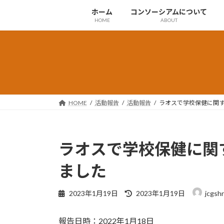
コ
ナ
ホーム
コンソーシアムについて
ン
ビ
HOME
ABOUT
テ
ゲ
ン
ー
ツ
シ
へ
ョ
ス
ン
キ
に
ッ
移
HOME
活動報告
活動報告
ラオスで学校保健に関
プ
動
ラオスで学校保健に関
ました
最
2023年1月19日
2023年1月19日
jcgshr
終
更
報告日時：2022年1月18日
新