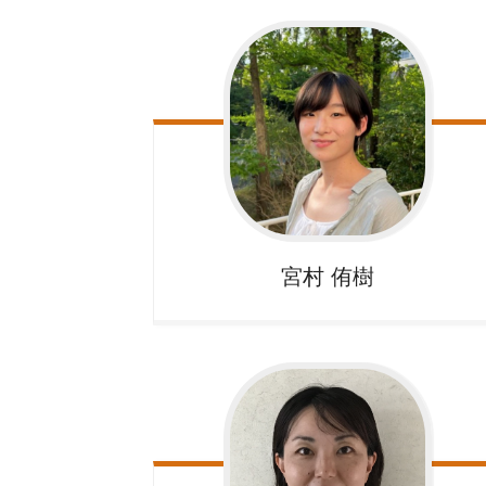
宮村
侑樹