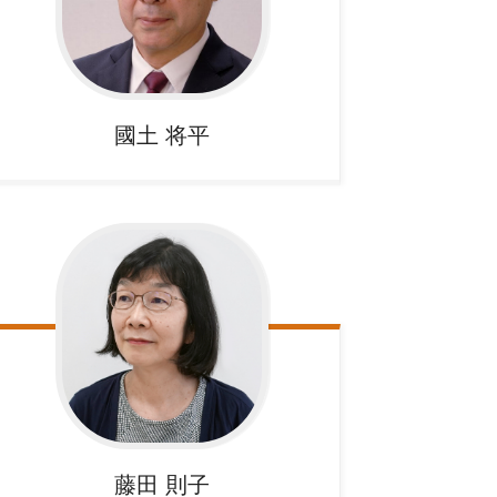
國土
将平
藤田
則子