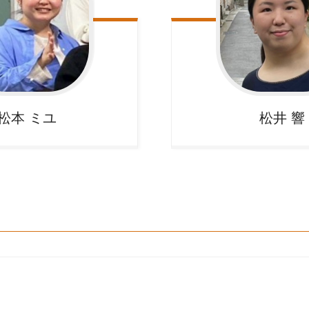
松本
ミユ
松井
響