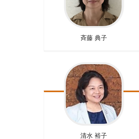
斉藤
典子
清水
裕子