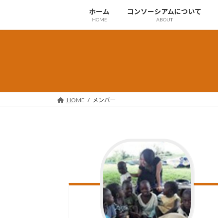
コ
ナ
ホーム
コンソーシアムについて
ン
ビ
HOME
ABOUT
テ
ゲ
ン
ー
ツ
シ
へ
ョ
ス
ン
キ
に
ッ
移
HOME
メンバー
プ
動